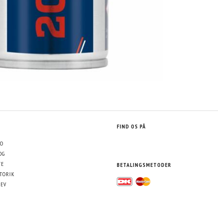
FIND OS PÅ
O
OG
TE
BETALINGSMETODER
TORIK
EV