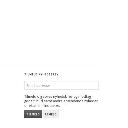
TILMELD NYHEDSBREV
EMAIL-
ADRESSE
Tilmeld dig vores nyhedsbrev og modtag
gode tilbud samt andre spændende nyheder
direkte i din indbakke.
TILMELD
AFMELD