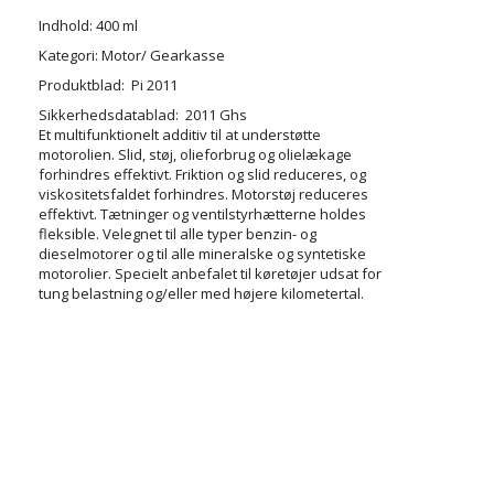
Indhold: 400 ml
Kategori: Motor/ Gearkasse
Produktblad: Pi 2011
Sikkerhedsdatablad: 2011 Ghs
Et multifunktionelt additiv til at understøtte
motorolien. Slid, støj, olieforbrug og olielækage
forhindres effektivt. Friktion og slid reduceres, og
viskositetsfaldet forhindres. Motorstøj reduceres
effektivt. Tætninger og ventilstyrhætterne holdes
fleksible. Velegnet til alle typer benzin- og
dieselmotorer og til alle mineralske og syntetiske
motorolier. Specielt anbefalet til køretøjer udsat for
tung belastning og/eller med højere kilometertal.