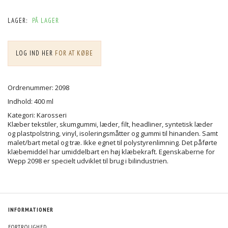
LAGER:
PÅ LAGER
LOG IND HER
FOR AT KØBE
Ordrenummer: 2098
Indhold: 400 ml
Kategori: Karosseri
Klæber tekstiler, skumgummi, læder, filt, headliner, syntetisk læder
og plastpolstring, vinyl, isoleringsmåtter og gummi til hinanden. Samt
malet/bart metal og træ. Ikke egnet til polystyrenlimning. Det påførte
klæbemiddel har umiddelbart en høj klæbekraft. Egenskaberne for
Wepp 2098 er specielt udviklet til brug i bilindustrien.
INFORMATIONER
FORTROLIGHED